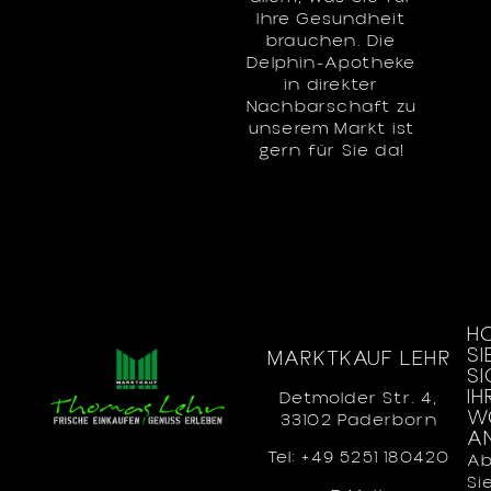
Ihre Gesundheit
brauchen. Die
Delphin-Apotheke
in direkter
Nachbarschaft zu
unserem Markt ist
gern für Sie da!
H
SI
MARKTKAUF LEHR
SI
IH
Detmolder Str. 4,
W
33102 Paderborn
A
Tel:
+49 5251 180420
Ab
Si