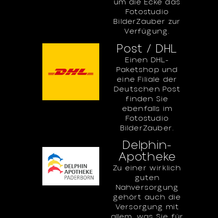
um die Ecke das
Fotostudio
BilderZauber zur
Verfügung.
Post / DHL
Einen DHL-
Paketshop und
eine Filiale der
Deutschen Post
finden Sie
ebenfalls im
Fotostudio
BilderZauber.
Delphin-
Apotheke
Zu einer wirklich
guten
Nahversorgung
gehört auch die
Versorgung mit
allem, was Sie für