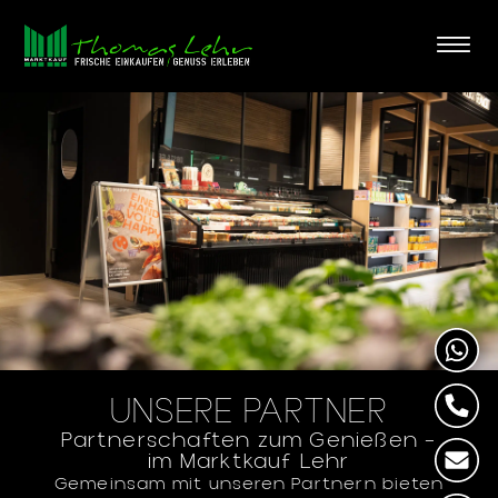
s
p
ri
n
g
e
n
UNSERE PARTNER
Partnerschaften zum Genießen –
im Marktkauf Lehr
Gemeinsam mit unseren Partnern bieten